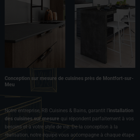
Conception sur mesure de cuisines près de Montfort-sur-
Meu
Notre entreprise, RB Cuisines & Bains, garantit l’
installation
des cuisines sur mesure
qui répondent parfaitement à vos
besoins et à votre style de vie. De la conception à la
réalisation, notre équipe vous accompagne à chaque étape